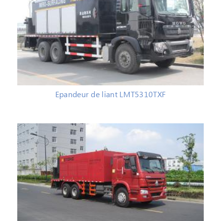
Epandeur de liant LMT5310TXF