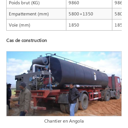
Poids brut (KG)
9860
9860
Empattement (mm)
5800+1350
5800
Voie (mm)
1850
1850
Cas de construction
Chantier en Angola