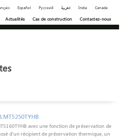
ançais
Español
Русский
العربية
India
Canada
Actualités
Cas de construction
Contactez-nous
tes
er LMT5250TYHB
LMT5160TYHB avec une fonction de préservation de
osé d'un récipient de préservation thermique, un