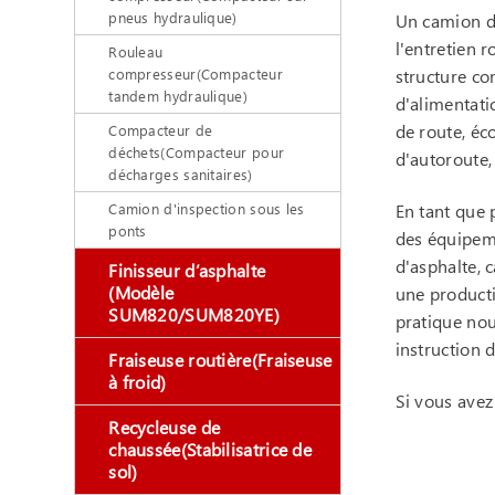
pneus hydraulique)
Un camion d'
l'entretien 
Rouleau
compresseur(Compacteur
structure co
tandem hydraulique)
d'alimentati
de route, éc
Compacteur de
déchets(Compacteur pour
d'autoroute, 
décharges sanitaires)
Camion d'inspection sous les
En tant que 
ponts
des équipeme
d'asphalte, 
Finisseur d’asphalte
(Modèle
une producti
SUM820/SUM820YE)
pratique nou
instruction 
Fraiseuse routière(Fraiseuse
à froid)
Si vous avez
Recycleuse de
chaussée(Stabilisatrice de
sol)