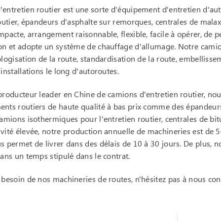
entretien routier est une sorte d'équipement d'entretien d'a
routier, épandeurs d'asphalte sur remorques, centrales de malax
mpacte, arrangement raisonnable, flexible, facile à opérer, de p
on et adopte un système de chauffage d'allumage. Notre camion
ologisation de la route, standardisation de la route, embelliss
installations le long d'autoroutes.
producteur leader en Chine de camions d'entretien routier, n
nts routiers de haute qualité à bas prix comme des épandeurs
camions isothermiques pour l'entretien routier, centrales de bi
vité élevée, notre production annuelle de machineries est de 50
s permet de livrer dans des délais de 10 à 30 jours. De plus, no
dans un temps stipulé dans le contrat.
 besoin de nos machineries de routes, n'hésitez pas à nous cont