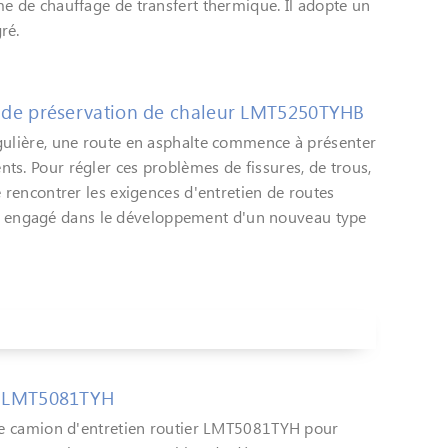
me de chauffage de transfert thermique. Il adopte un
ré.
r de préservation de chaleur LMT5250TYHB
égulière, une route en asphalte commence à présenter
ts. Pour régler ces problèmes de fissures, de trous,
e rencontrer les exigences d'entretien de routes
engagé dans le développement d'un nouveau type
er LMT5081TYH
t le camion d'entretien routier LMT5081TYH pour