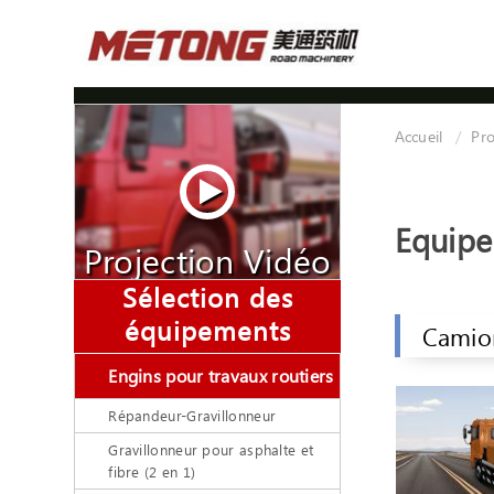
Accueil
Pro
Equipe
Projection Vidéo
Sélection des
équipements
Camion
Engins pour travaux routiers
Répandeur-Gravillonneur
Gravillonneur pour asphalte et
fibre (2 en 1)