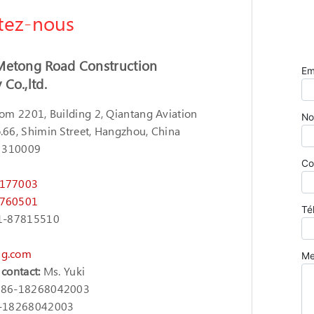
tez-nous
Metong Road Construction
Co.,ltd.
om 2201, Building 2, Qiantang Aviation
.66, Shimin Street, Hangzhou, China
310009
7177003
7760501
1-87815510
g.com
 contact:
Ms. Yuki
86-18268042003
-18268042003