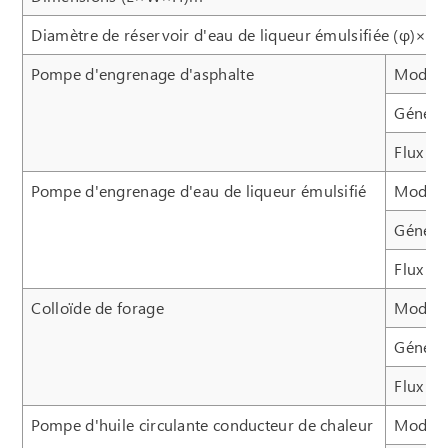
Diamètre de réservoir d'eau de liqueur émulsifiée (φ)×H
Pompe d'engrenage d'asphalte
Modèl
Généra
Flux
Pompe d'engrenage d'eau de liqueur émulsifié
Modèl
Généra
Flux
Colloïde de forage
Modèl
Généra
Flux
Pompe d'huile circulante conducteur de chaleur
Modèl