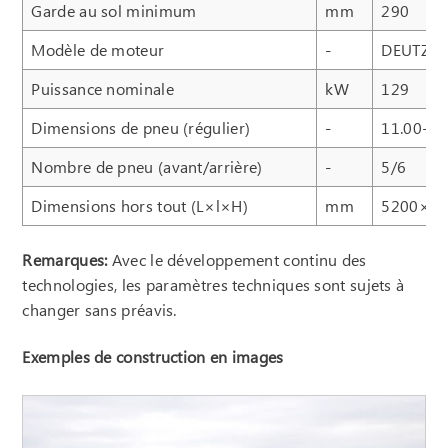
Garde au sol minimum
mm
290
Modèle de moteur
-
DEUTZ
Puissance nominale
kW
129
Dimensions de pneu (régulier)
-
11.00-20
Nombre de pneu (avant/arrière)
-
5/6
Dimensions hors tout (L×l×H)
mm
5200×2
Remarques:
Avec le développement continu des
technologies, les paramètres techniques sont sujets à
changer sans préavis.
Exemples de construction en images